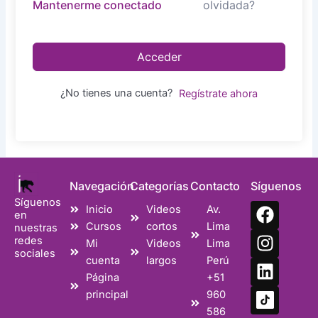
olvidada?
Mantenerme conectado
Acceder
¿No tienes una cuenta?
Regístrate ahora
Navegación
Categorías
Contacto
Síguenos
Síguenos
F
I
L
Inicio
Videos
Av.
en
a
n
i
Cursos
cortos
Lima
nuestras
c
s
n
redes
Mi
Videos
Lima
sociales
e
t
k
cuenta
largos
Perú
b
a
e
Página
+51
o
g
d
principal
960
o
r
i
586