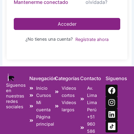
olvidada?
Mantenerme conectado
Acceder
¿No tienes una cuenta?
Regístrate ahora
Navegación
Categorías
Contacto
Síguenos
Síguenos
F
I
L
Inicio
Videos
Av.
en
a
n
i
Cursos
cortos
Lima
nuestras
c
s
n
redes
Mi
Videos
Lima
sociales
e
t
k
cuenta
largos
Perú
b
a
e
Página
+51
o
g
d
principal
960
o
r
i
586