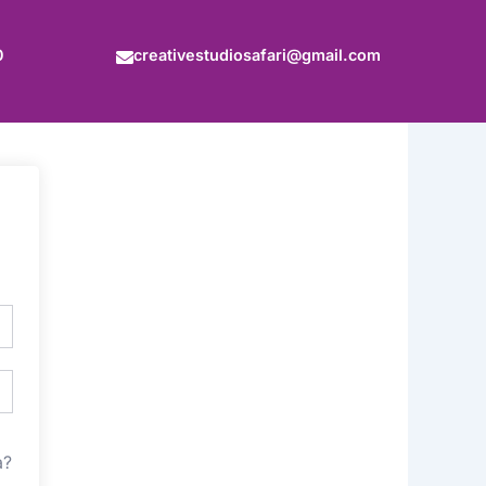
0
creativestudiosafari@gmail.com
a?