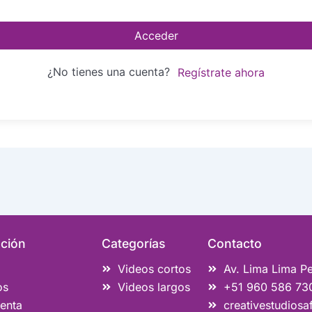
Acceder
¿No tienes una cuenta?
Regístrate ahora
ción
Categorías
Contacto
Videos cortos
Av. Lima Lima P
os
Videos largos
+51 960 586 73
enta
creativestudios