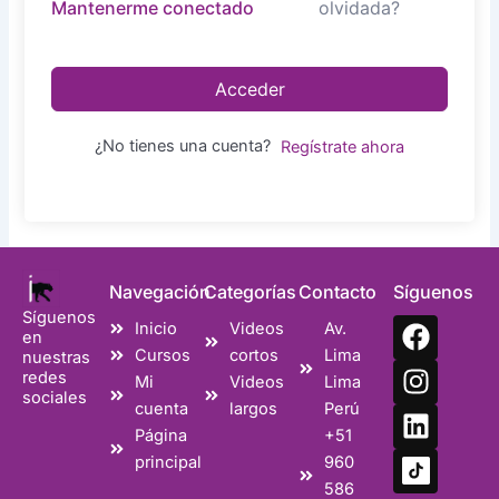
olvidada?
Mantenerme conectado
Acceder
¿No tienes una cuenta?
Regístrate ahora
Navegación
Categorías
Contacto
Síguenos
Síguenos
F
I
L
Inicio
Videos
Av.
en
a
n
i
Cursos
cortos
Lima
nuestras
c
s
n
redes
Mi
Videos
Lima
sociales
e
t
k
cuenta
largos
Perú
b
a
e
Página
+51
o
g
d
principal
960
o
r
i
586