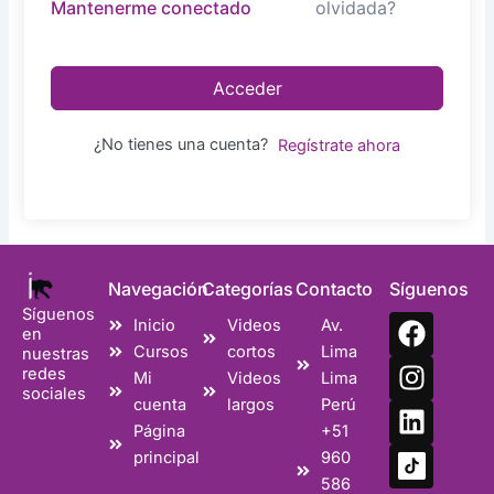
olvidada?
Mantenerme conectado
Acceder
¿No tienes una cuenta?
Regístrate ahora
Navegación
Categorías
Contacto
Síguenos
Síguenos
F
I
L
Inicio
Videos
Av.
en
a
n
i
Cursos
cortos
Lima
nuestras
c
s
n
redes
Mi
Videos
Lima
sociales
e
t
k
cuenta
largos
Perú
b
a
e
Página
+51
o
g
d
principal
960
o
r
i
586