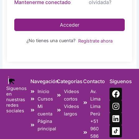
olvidada?
Mantenerme conectado
Acceder
¿No tienes una cuenta?
Regístrate ahora
Navegación
Categorías
Contacto
Síguenos
Síguenos
F
I
L
Inicio
Videos
Av.
en
a
n
i
Cursos
cortos
Lima
nuestras
c
s
n
redes
Mi
Videos
Lima
sociales
e
t
k
cuenta
largos
Perú
b
a
e
Página
+51
o
g
d
principal
960
o
r
i
586