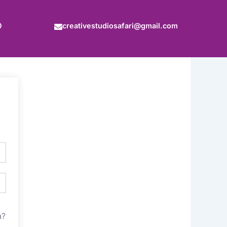
0
creativestudiosafari@gmail.com
a?