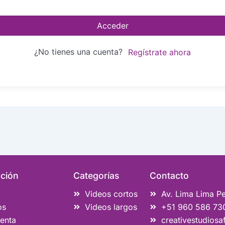
Acceder
¿No tienes una cuenta?
Regístrate ahora
ción
Categorías
Contacto
Videos cortos
Av. Lima Lima P
os
Videos largos
+51 960 586 73
enta
creativestudios