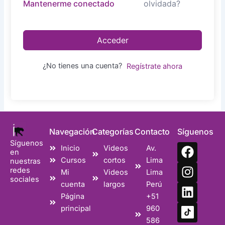
olvidada?
Mantenerme conectado
Acceder
¿No tienes una cuenta?
Regístrate ahora
Navegación
Categorías
Contacto
Síguenos
Síguenos
F
I
L
Inicio
Videos
Av.
en
a
n
i
Cursos
cortos
Lima
nuestras
c
s
n
redes
Mi
Videos
Lima
sociales
e
t
k
cuenta
largos
Perú
b
a
e
Página
+51
o
g
d
principal
960
o
r
i
586