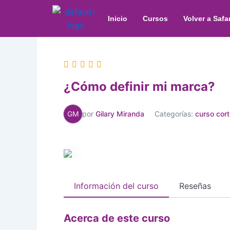
Ir
al
Inicio
Cursos
Volver a Safar
contenido
¿Cómo definir mi marca?
GM
por
Gilary Miranda
Categorías:
curso cor
Información del curso
Reseñas
Acerca de este curso