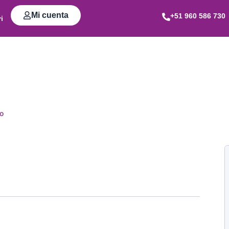
Mi cuenta
+51 960 586 730
i
to