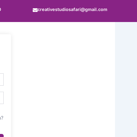
0
creativestudiosafari@gmail.com
a?